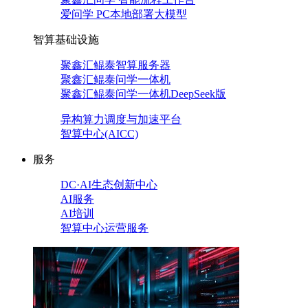
爱问学 PC本地部署大模型
智算基础设施
聚鑫汇鲲泰智算服务器
聚鑫汇鲲泰问学一体机
聚鑫汇鲲泰问学一体机DeepSeek版
异构算力调度与加速平台
智算中心(AICC)
服务
DC·AI生态创新中心
AI服务
AI培训
智算中心运营服务