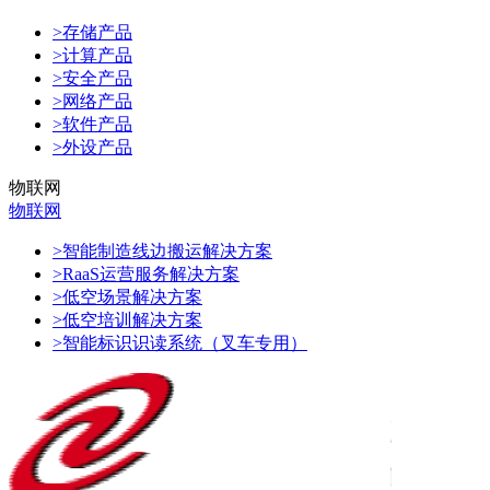
>存储产品
>计算产品
>安全产品
>网络产品
>软件产品
>外设产品
物联网
物联网
>智能制造线边搬运解决方案
>RaaS运营服务解决方案
>低空场景解决方案
>低空培训解决方案
>智能标识识读系统（叉车专用）