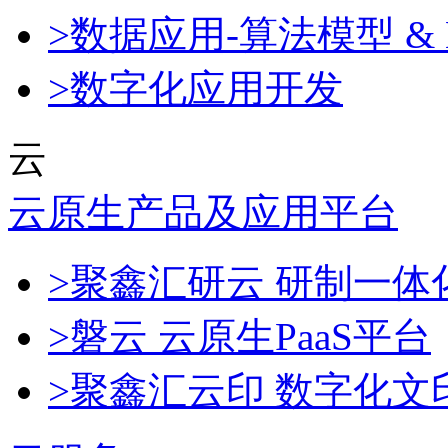
>数据应用-算法模型 & 
>数字化应用开发
云
云原生产品及应用平台
>聚鑫汇研云 研制一
>磐云 云原生PaaS平台
>聚鑫汇云印 数字化文