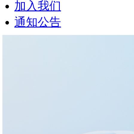
加入我们
通知公告