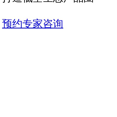
预约专家咨询