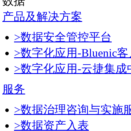
数据
产品及解决方案
>数据安全管控平台
>数字化应用-Blueni
>数字化应用-云捷集成
服务
>数据治理咨询与实施
>数据资产入表