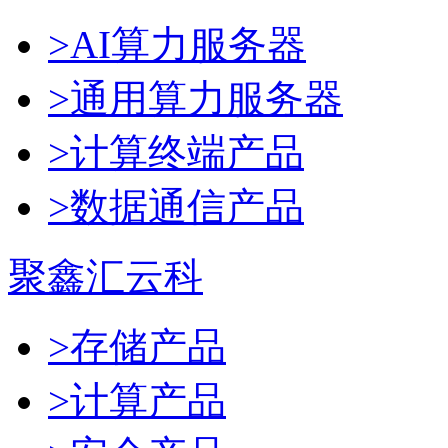
>AI算力服务器
>通用算力服务器
>计算终端产品
>数据通信产品
聚鑫汇云科
>存储产品
>计算产品