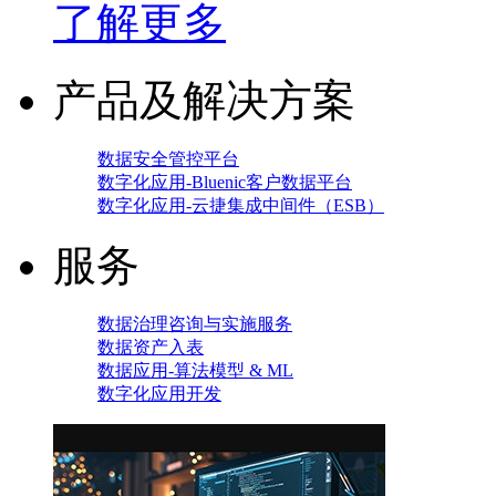
了解更多
产品及解决方案
数据安全管控平台
数字化应用-Bluenic客户数据平台
数字化应用-云捷集成中间件（ESB）
服务
数据治理咨询与实施服务
数据资产入表
数据应用-算法模型 & ML
数字化应用开发