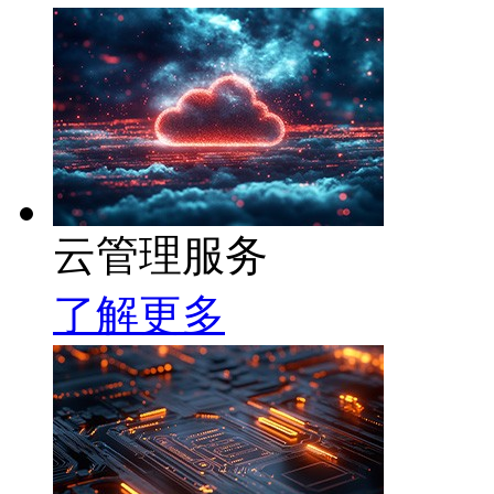
云管理服务
了解更多