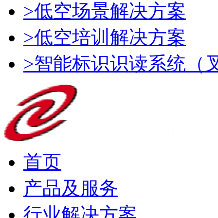
>低空场景解决方案
>低空培训解决方案
>智能标识识读系统（
首页
产品及服务
行业解决方案