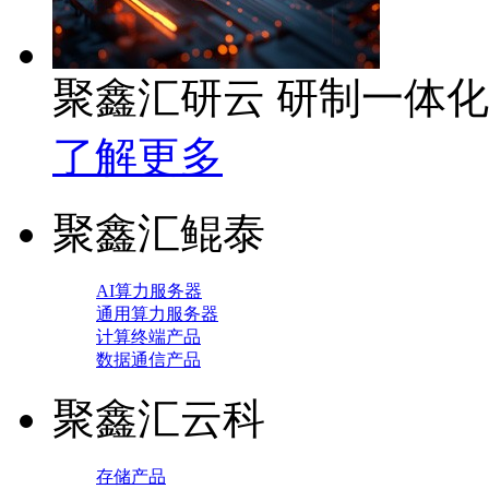
聚鑫汇研云 研制一体
了解更多
聚鑫汇鲲泰
AI算力服务器
通用算力服务器
计算终端产品
数据通信产品
聚鑫汇云科
存储产品