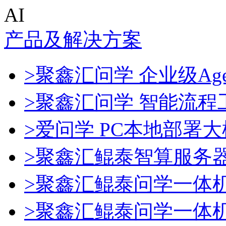
AI
产品及解决方案
>聚鑫汇问学 企业级Age
>聚鑫汇问学 智能流程
>爱问学 PC本地部署
>聚鑫汇鲲泰智算服务
>聚鑫汇鲲泰问学一体
>聚鑫汇鲲泰问学一体机De